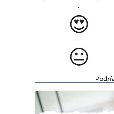
1
😍
1
😐
Podría